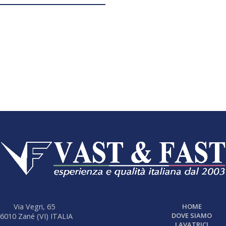
Via Vegri, 65
HOME
DOVE SIAMO
6010 Zané (VI) ITALIA
LAVATRICI