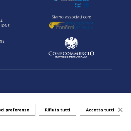
S
Siamo associati con:
RE
ZIONE
IE
sci preferenze
Rifiuta tutti
Accetta tutti