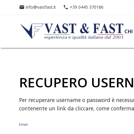
info@vastfast.it
+39 0445 370186
email
phone
CHI
RECUPERO USER
Per recuperare username o password è necessario
contenente un link da cliccare, come conferma 
Email