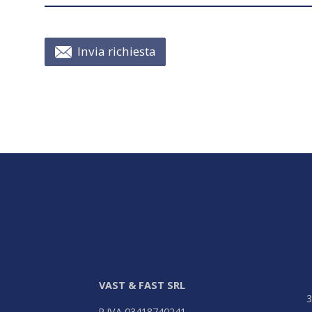
Invia richiesta
VAST & FAST SRL
3
P.IVA 03418740241