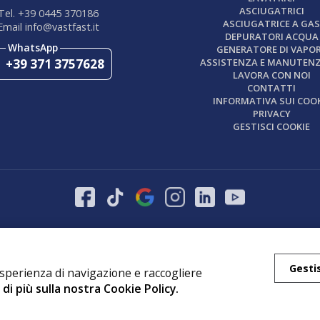
ASCIUGATRICI
Tel. +39 0445 370186
ASCIUGATRICE A GA
Email info@vastfast.it
DEPURATORI ACQUA
GENERATORE DI VAPO
+39 371 3757628
ASSISTENZA E MANUTEN
LAVORA CON NOI
CONTATTI
INFORMATIVA SUI COOK
PRIVACY
GESTISCI COOKIE
Web by
www.bin
8
studios.com
Gesti
'esperienza di navigazione e raccogliere
di più sulla nostra Cookie Policy.